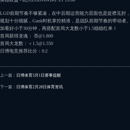
LGD前期节奏不够紧凑，在中后期运营能力层面也是捉襟见肘，
规划十分细腻，Gank时机掌控精准，是战队前期节奏的带动者
加看好小于30分钟，再搭配首局大龙数小于1.5稳稳红单！
首局获得龙魂： 否@1.800
首局大龙数：＜1.5@1.550
日博电竞推荐比分：0:2
上一篇：
日博体育3月1日赛事提醒
下一篇：
日博体育2月28日体育资讯