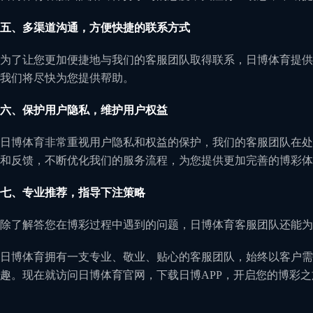
五、多渠道沟通，方便快捷的联系方式
为了让您更加便捷地与我们的客服团队取得联系，日博体育提供
我们将尽快为您提供帮助。
六、保护用户隐私，维护用户权益
日博体育非常重视用户隐私和权益的保护，我们的客服团队在处
和反馈，不断优化我们的服务流程，为您提供更加完善的博彩体
七、专业推荐，指导下注策略
除了解答您在博彩过程中遇到的问题，日博体育客服团队还能为
日博体育拥有一支专业、敬业、贴心的客服团队，始终以客户需
趣。现在就访问日博体育官网，下载日博APP，开启您的博彩之