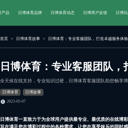
育产品
日博体育品牌
日博体育动态
日博用户反馈
日博玩
首页
>
日博体育故事
>
日博体育：专业客服团队，打造卓越服务体验
日博体育：专业客服团队，
全天候在线支持，专业知识过硬，日博体育客服团队助您畅享博
日博体育
日博故事
2023-05-07
日博体育一直致力于为全球用户提供最专业、最优质的在线博彩
旨在满足您在博彩过程中的各种需求，让您在享受娱乐的同时感